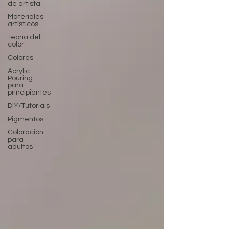
de artista
Materiales
artísticos
Teoría del
color
Colores
Acrylic
Pouring
para
principiantes
DIY/Tutorials
Pigmentos
Coloraciòn
para
adultos