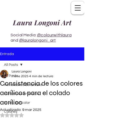
Laura Longoni Art
Social Media:
@colourwithlaura
and
@lauralongoni_art
Entrada
All Posts
Laura Longoni
All Posts
7 ene 2025
4 min de lectura
Consistencia de los colores
Reflexiones de artista
acrílicos para el colado
Materiales artísticos
acrílico
Teoría del color
Actualizado:
9 mar 2025
Colores
Obtuvo NaN de 5 estrellas.