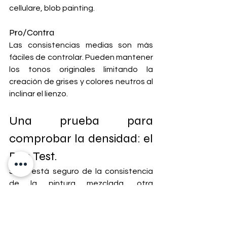
cellulare, blob painting.
Pro/Contra
Las consistencias medias son más 
fáciles de controlar. Pueden mantener 
los tonos originales limitando la 
creación de grises y colores neutros al 
inclinar el lienzo.
Una prueba para 
comprobar la densidad: el 
Drip Test. 
Si no está seguro de la consistencia 
de la pintura mezclada, otra 
herramienta es la llamada "
Drip Test
". 
Para hacer esta prueba, necesitarás 
una superficie como un trozo de 