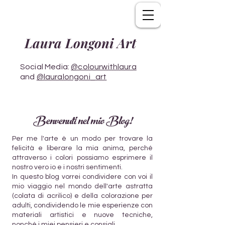
Laura Longoni Art
Social Media:
@colourwithlaura
and
@lauralongoni_art
Benvenuti nel mio Blog!
Per me l'arte è un modo per trovare la
felicità e liberare la mia anima, perché
attraverso i colori possiamo esprimere il
nostro vero io e i nostri sentimenti.
In questo blog vorrei condividere con voi il
mio viaggio nel mondo dell'arte astratta
(colata di acrilico) e della colorazione per
adulti, condividendo le mie esperienze con
materiali artistici e nuove tecniche,
nonché i miei pensieri e consigli.