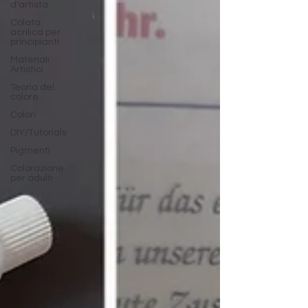
d'artista
Colata
acrilica per
principianti
Materiali
Artistici
Teoria del
colore
Colori
DIY/Tutorials
Pigmenti
Colorazione
per adulti