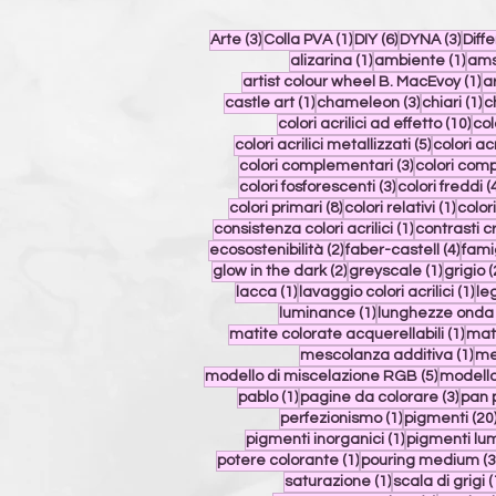
3 post
1 post
6 post
3 pos
Arte
(3)
Colla PVA
(1)
DIY
(6)
DYNA
(3)
Diff
1 post
1 po
alizarina
(1)
ambiente
(1)
ams
1 
artist colour wheel B. MacEvoy
(1)
a
1 post
3 post
1 
castle art
(1)
chameleon
(3)
chiari
(1)
c
10 
colori acrilici ad effetto
(10)
col
5 post
colori acrilici metallizzati
(5)
colori acr
3 post
colori complementari
(3)
colori com
3 post
colori fosforescenti
(3)
colori freddi
(
8 post
1 pos
colori primari
(8)
colori relativi
(1)
color
1 post
consistenza colori acrilici
(1)
contrasti c
2 post
4 pos
ecosostenibilità
(2)
faber-castell
(4)
fami
2 post
1 post
glow in the dark
(2)
greyscale
(1)
grigio
(
1 post
1 p
lacca
(1)
lavaggio colori acrilici
(1)
le
1 post
luminance
(1)
lunghezze onda 
1 po
matite colorate acquerellabili
(1)
mati
1 p
mescolanza additiva
(1)
me
5 post
modello di miscelazione RGB
(5)
modello
1 post
3 pos
pablo
(1)
pagine da colorare
(3)
pan 
1 post
perfezionismo
(1)
pigmenti
(20
1 post
pigmenti inorganici
(1)
pigmenti lu
1 post
potere colorante
(1)
pouring medium
(3
1 post
saturazione
(1)
scala di grigi
(