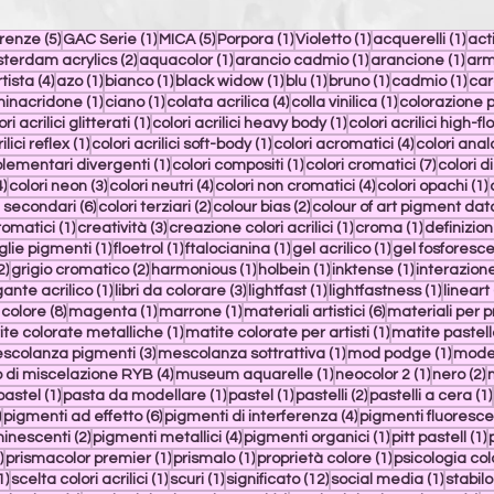
t
5 post
1 post
5 post
1 post
1 post
1 po
erenze
(5)
GAC Serie
(1)
MICA
(5)
Porpora
(1)
Violetto
(1)
acquerelli
(1)
act
st
2 post
1 post
1 post
1 po
terdam acrylics
(2)
aquacolor
(1)
arancio cadmio
(1)
arancione
(1)
arm
post
4 post
1 post
1 post
1 post
1 post
1 post
1 po
rtista
(4)
azo
(1)
bianco
(1)
black widow
(1)
blu
(1)
bruno
(1)
cadmio
(1)
car
post
1 post
1 post
4 post
1 post
hinacridone
(1)
ciano
(1)
colata acrilica
(4)
colla vinilica
(1)
colorazione p
post
1 post
1 post
ori acrilici glitterati
(1)
colori acrilici heavy body
(1)
colori acrilici high-fl
1 post
1 post
4 post
ilici reflex
(1)
colori acrilici soft-body
(1)
colori acromatici
(4)
colori anal
1 post
1 post
7 post
plementari divergenti
(1)
colori compositi
(1)
colori cromatici
(7)
colori d
4 post
3 post
4 post
4 post
1
4)
colori neon
(3)
colori neutri
(4)
colori non cromatici
(4)
colori opachi
(1)
t
6 post
2 post
2 post
i secondari
(6)
colori terziari
(2)
colour bias
(2)
colour of art pigment da
1 post
3 post
1 post
1 post
romatici
(1)
creatività
(3)
creazione colori acrilici
(1)
croma
(1)
definizione
t
1 post
1 post
1 post
1 post
glie pigmenti
(1)
floetrol
(1)
ftalocianina
(1)
gel acrilico
(1)
gel fosforesc
2 post
2 post
1 post
1 post
1 post
2)
grigio cromatico
(2)
harmonious
(1)
holbein
(1)
inktense
(1)
interazion
ost
1 post
3 post
1 post
1 post
gante acrilico
(1)
libri da colorare
(3)
lightfast
(1)
lightfastness
(1)
lineart
8 post
1 post
1 post
6 post
colore
(8)
magenta
(1)
marrone
(1)
materiali artistici
(6)
materiali per pr
st
1 post
1 post
te colorate metalliche
(1)
matite colorate per artisti
(1)
matite pastell
ost
3 post
1 post
1 post
scolanza pigmenti
(3)
mescolanza sottrattiva
(1)
mod podge
(1)
model
4 post
1 post
1 post
2
 di miscelazione RYB
(4)
museum aquarelle
(1)
neocolor 2
(1)
nero
(2)
t
1 post
1 post
1 post
2 post
pastel
(1)
pasta da modellare
(1)
pastel
(1)
pastelli
(2)
pastelli a cera
(1)
20 post
6 post
4 post
)
pigmenti ad effetto
(6)
pigmenti di interferenza
(4)
pigmenti fluoresce
2 post
4 post
1 post
1
minescenti
(2)
pigmenti metallici
(4)
pigmenti organici
(1)
pitt pastell
(1)
3 post
1 post
1 post
1 post
)
prismacolor premier
(1)
prismalo
(1)
proprietà colore
(1)
psicologia col
1 post
1 post
1 post
12 post
1 post
1)
scelta colori acrilici
(1)
scuri
(1)
significato
(12)
social media
(1)
stabilo