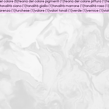
5 post
1 post
1 
el colore
(5)
teoria del colore pigmenti
(1)
teoria del colore pittura
(1)
t
1 post
1 post
1 post
1 post
tonalità ciano
(1)
tonalità giallo
(1)
tonalità marrone
(1)
tonalità rosa
(1)
1 post
1 post
1 post
1 post
1 post
1 po
arenza
(1)
turchese
(1)
valore
(1)
valori tonali
(1)
verde
(1)
vernice
(1)
vio