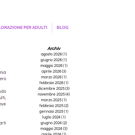
ORAZIONE PER ADULTI
BLOG
Archiv
agosto 2026
(1)
1 post
giugno 2026
(1)
1 post
maggio 2026
(1)
1 post
aprile 2026
(3)
3 post
mia
marzo 2026
(1)
1 post
vero
febbraio 2026
(1)
1 post
dicembre 2025
(3)
3 post
ndo
novembre 2025
(4)
4 post
lti,
marzo 2025
(1)
1 post
ove
febbraio 2025
(2)
2 post
gennaio 2025
(1)
1 post
luglio 2024
(1)
1 post
arti
giugno 2024
(2)
2 post
maggio 2024
(3)
3 post
aprile 2024
(1)
1 post