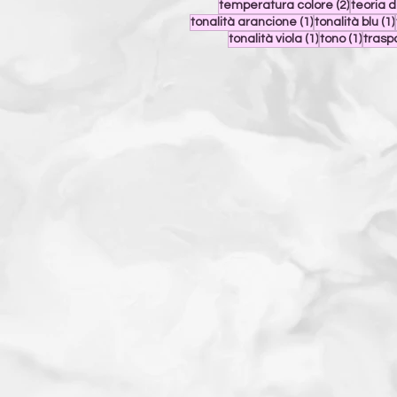
2 post
temperatura colore
(2)
teoria d
1 post
tonalità arancione
(1)
tonalità blu
(1)
1 post
1 post
tonalità viola
(1)
tono
(1)
trasp