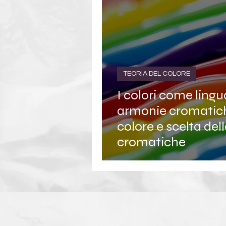
TEORIA DEL COLORE
I colori come lingu
armonie cromatiche
colore e scelta del
cromatiche