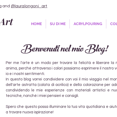
a
and
@lauralongoni_art
Art
HOME
SU DI ME
ACRYLPOURING
COL
Benvenuti nel mio Blog!
Per me l'arte è un modo per trovare la felicità e liberare la 
anima, perché attraverso i colori possiamo esprimere il nostro 
io e i nostri sentimenti.
In questo blog vorrei condividere con voi il mio viaggio nel mo
dell'arte astratta (colata di acrilico) e della colorazione per adu
condividendo le mie esperienze con materiali artistici e nu
tecniche, nonché i miei pensieri e consigli.
Spero che questo possa illuminare la tua vita quotidiana e aiut
a trovare nuova ispirazione!