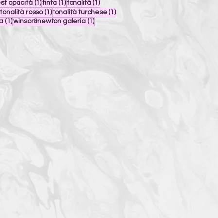
post
1 post
1 post
1 post
est opacità
(1)
tinta
(1)
tonalità
(1)
1 post
1 post
1 post
tonalità rosso
(1)
tonalità turchese
(1)
st
1 post
1 post
la
(1)
winsor&newton galeria
(1)