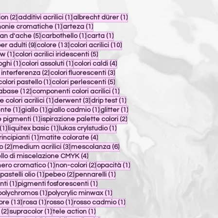
st
2 post
1 post
1 post
ion
(2)
additivi acrilici
(1)
albrecht dürer
(1)
st
1 post
1 post
onie cromatiche
(1)
arteza
(1)
st
5 post
1 post
1 post
an d'ache
(5)
carbothello
(1)
carta
(1)
9 post
13 post
10 post
er adulti
(9)
colore
(13)
colori acrilici
(10)
1 post
5 post
ow
(1)
colori acrilici iridescenti
(5)
1 post
1 post
4 post
oghi
(1)
colori assoluti
(1)
colori caldi
(4)
2 post
3 post
i interferenza
(2)
colori fluorescenti
(3)
 post
1 post
5 post
colori pastello
(1)
colori perlescenti
(5)
12 post
1 post
tabase
(12)
componenti colori acrilici
(1)
1 post
3 post
1 post
 colori acrilici
(1)
derwent
(3)
drip test
(1)
1 post
1 post
1 post
1 post
ente
(1)
giallo
(1)
giallo cadmio
(1)
glitter
(1)
1 post
2 post
e pigmenti
(1)
ispirazione palette colori
(2)
1 post
1 post
1 post
(1)
liquitex basic
(1)
lukas crylstudio
(1)
1 post
4 post
incipianti
(1)
matite colorate
(4)
2 post
3 post
6 post
o
(2)
medium acrilici
(3)
mescolanza
(6)
4 post
lo di miscelazione CMYK
(4)
 post
1 post
2 post
1 post
nero cromatico
(1)
non-colori
(2)
opacità
(1)
1 post
1 post
2 post
1 post
pastelli olio
(1)
pebeo
(2)
pennarelli
(1)
1 post
1 post
nti
(1)
pigmenti fosforescenti
(1)
 post
1 post
1 post
polychromos
(1)
polycrylic minwax
(1)
13 post
1 post
1 post
1 post
ore
(13)
rosa
(1)
rosso
(1)
rosso cadmio
(1)
2 post
1 post
1 post
(2)
supracolor
(1)
tele action
(1)