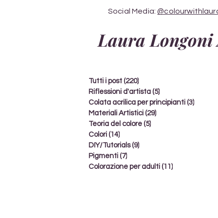
Social Media:
@colourwithlaur
Laura Longoni 
Tutti i post
(220)
220 post
Riflessioni d'artista
(5)
5 post
Colata acrilica per principianti
(3)
3 post
Materiali Artistici
(29)
29 post
Teoria del colore
(5)
5 post
Colori
(14)
14 post
DIY/Tutorials
(9)
9 post
Pigmenti
(7)
7 post
Colorazione per adulti
(11)
11 post