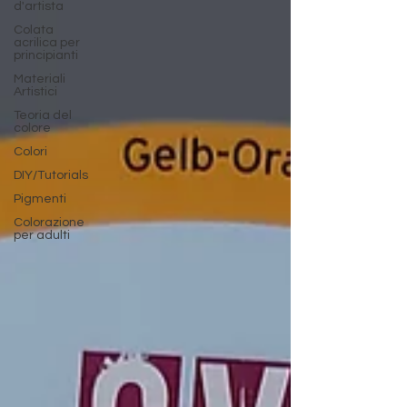
d'artista
Colata
acrilica per
principianti
Materiali
Artistici
Teoria del
colore
Colori
DIY/Tutorials
Pigmenti
Colorazione
per adulti