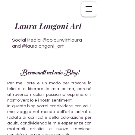
Laura Longoni Art
Social Media:
@colourwithlaura
and
@lauralongoni_art
Benvenuti nel mio Blog!
Per me l'arte è un modo per trovare la
felicità e liberare la mia anima, perché
attraverso i colori possiamo esprimere il
nostro vero io e i nostri sentimenti.
In questo blog vorrei condividere con voi il
mio viaggio nel mondo dell'arte astratta
(colata di acrilico) e della colorazione per
adulti, condividendo le mie esperienze con
materiali artistici e nuove tecniche,
nonché i miei pensieri e consigli.