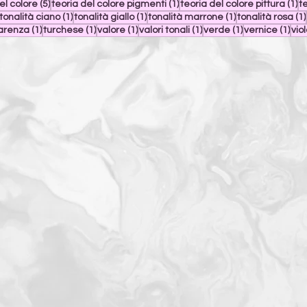
5 post
1 post
1 
el colore
(5)
teoria del colore pigmenti
(1)
teoria del colore pittura
(1)
t
1 post
1 post
1 post
1 post
tonalità ciano
(1)
tonalità giallo
(1)
tonalità marrone
(1)
tonalità rosa
(1)
1 post
1 post
1 post
1 post
1 post
1 po
arenza
(1)
turchese
(1)
valore
(1)
valori tonali
(1)
verde
(1)
vernice
(1)
vio