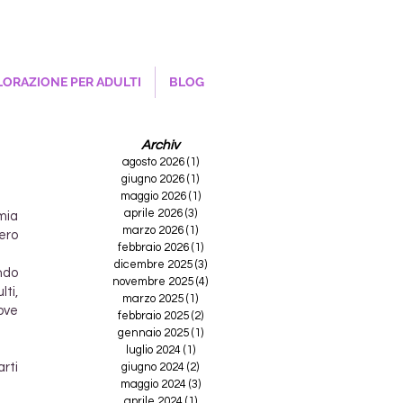
ORAZIONE PER ADULTI
BLOG
Archiv
agosto 2026
(1)
1 post
giugno 2026
(1)
1 post
maggio 2026
(1)
1 post
aprile 2026
(3)
3 post
mia
marzo 2026
(1)
1 post
vero
febbraio 2026
(1)
1 post
dicembre 2025
(3)
3 post
ndo
novembre 2025
(4)
4 post
lti,
marzo 2025
(1)
1 post
ove
febbraio 2025
(2)
2 post
gennaio 2025
(1)
1 post
luglio 2024
(1)
1 post
arti
giugno 2024
(2)
2 post
maggio 2024
(3)
3 post
aprile 2024
(1)
1 post