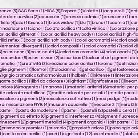
t
5 post
1 post
5 post
1 post
1 post
1 po
erenze
(5)
GAC Serie
(1)
MICA
(5)
Porpora
(1)
Violetto
(1)
acquerelli
(1)
act
st
2 post
1 post
1 post
1 po
terdam acrylics
(2)
aquacolor
(1)
arancio cadmio
(1)
arancione
(1)
arm
post
4 post
1 post
1 post
1 post
1 post
1 post
1 po
rtista
(4)
azo
(1)
bianco
(1)
black widow
(1)
blu
(1)
bruno
(1)
cadmio
(1)
car
post
1 post
1 post
4 post
1 post
hinacridone
(1)
ciano
(1)
colata acrilica
(4)
colla vinilica
(1)
colorazione p
post
1 post
1 post
ori acrilici glitterati
(1)
colori acrilici heavy body
(1)
colori acrilici high-fl
1 post
1 post
4 post
ilici reflex
(1)
colori acrilici soft-body
(1)
colori acromatici
(4)
colori anal
1 post
1 post
7 post
plementari divergenti
(1)
colori compositi
(1)
colori cromatici
(7)
colori d
4 post
3 post
4 post
4 post
1
4)
colori neon
(3)
colori neutri
(4)
colori non cromatici
(4)
colori opachi
(1)
t
6 post
2 post
2 post
i secondari
(6)
colori terziari
(2)
colour bias
(2)
colour of art pigment da
1 post
3 post
1 post
1 post
romatici
(1)
creatività
(3)
creazione colori acrilici
(1)
croma
(1)
definizione
t
1 post
1 post
1 post
1 post
glie pigmenti
(1)
floetrol
(1)
ftalocianina
(1)
gel acrilico
(1)
gel fosforesc
2 post
2 post
1 post
1 post
1 post
2)
grigio cromatico
(2)
harmonious
(1)
holbein
(1)
inktense
(1)
interazion
ost
1 post
3 post
1 post
1 post
gante acrilico
(1)
libri da colorare
(3)
lightfast
(1)
lightfastness
(1)
lineart
8 post
1 post
1 post
6 post
colore
(8)
magenta
(1)
marrone
(1)
materiali artistici
(6)
materiali per pr
st
1 post
1 post
te colorate metalliche
(1)
matite colorate per artisti
(1)
matite pastell
ost
3 post
1 post
1 post
scolanza pigmenti
(3)
mescolanza sottrattiva
(1)
mod podge
(1)
model
4 post
1 post
1 post
2
 di miscelazione RYB
(4)
museum aquarelle
(1)
neocolor 2
(1)
nero
(2)
t
1 post
1 post
1 post
2 post
pastel
(1)
pasta da modellare
(1)
pastel
(1)
pastelli
(2)
pastelli a cera
(1)
20 post
6 post
4 post
)
pigmenti ad effetto
(6)
pigmenti di interferenza
(4)
pigmenti fluoresce
2 post
4 post
1 post
1
minescenti
(2)
pigmenti metallici
(4)
pigmenti organici
(1)
pitt pastell
(1)
3 post
1 post
1 post
1 post
)
prismacolor premier
(1)
prismalo
(1)
proprietà colore
(1)
psicologia col
1 post
1 post
1 post
12 post
1 post
1)
scelta colori acrilici
(1)
scuri
(1)
significato
(12)
social media
(1)
stabilo