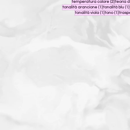
2 post
temperatura colore
(2)
teoria d
1 post
tonalità arancione
(1)
tonalità blu
(1)
1 post
1 post
tonalità viola
(1)
tono
(1)
trasp