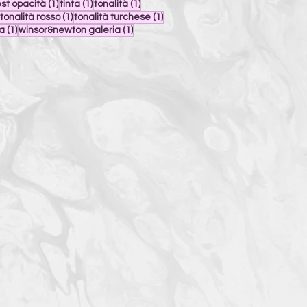
post
1 post
1 post
1 post
est opacità
(1)
tinta
(1)
tonalità
(1)
1 post
1 post
1 post
tonalità rosso
(1)
tonalità turchese
(1)
st
1 post
1 post
la
(1)
winsor&newton galeria
(1)