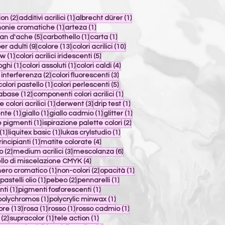
st
2 post
1 post
1 post
ion
(2)
additivi acrilici
(1)
albrecht dürer
(1)
st
1 post
1 post
onie cromatiche
(1)
arteza
(1)
st
5 post
1 post
1 post
an d'ache
(5)
carbothello
(1)
carta
(1)
9 post
13 post
10 post
er adulti
(9)
colore
(13)
colori acrilici
(10)
1 post
5 post
ow
(1)
colori acrilici iridescenti
(5)
1 post
1 post
4 post
oghi
(1)
colori assoluti
(1)
colori caldi
(4)
2 post
3 post
i interferenza
(2)
colori fluorescenti
(3)
 post
1 post
5 post
colori pastello
(1)
colori perlescenti
(5)
12 post
1 post
tabase
(12)
componenti colori acrilici
(1)
1 post
3 post
1 post
 colori acrilici
(1)
derwent
(3)
drip test
(1)
1 post
1 post
1 post
1 post
ente
(1)
giallo
(1)
giallo cadmio
(1)
glitter
(1)
1 post
2 post
e pigmenti
(1)
ispirazione palette colori
(2)
1 post
1 post
1 post
(1)
liquitex basic
(1)
lukas crylstudio
(1)
1 post
4 post
incipianti
(1)
matite colorate
(4)
2 post
3 post
6 post
o
(2)
medium acrilici
(3)
mescolanza
(6)
4 post
lo di miscelazione CMYK
(4)
 post
1 post
2 post
1 post
nero cromatico
(1)
non-colori
(2)
opacità
(1)
1 post
1 post
2 post
1 post
pastelli olio
(1)
pebeo
(2)
pennarelli
(1)
1 post
1 post
nti
(1)
pigmenti fosforescenti
(1)
 post
1 post
1 post
polychromos
(1)
polycrylic minwax
(1)
13 post
1 post
1 post
1 post
ore
(13)
rosa
(1)
rosso
(1)
rosso cadmio
(1)
2 post
1 post
1 post
(2)
supracolor
(1)
tele action
(1)