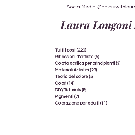
Social Media:
@colourwithlaur
Laura Longoni 
Tutti i post
(220)
220 post
Riflessioni d'artista
(5)
5 post
Colata acrilica per principianti
(3)
3 post
Materiali Artistici
(29)
29 post
Teoria del colore
(5)
5 post
Colori
(14)
14 post
DIY/Tutorials
(9)
9 post
Pigmenti
(7)
7 post
Colorazione per adulti
(11)
11 post