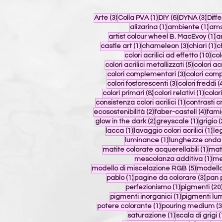
3 post
1 post
6 post
3 pos
Arte
(3)
Colla PVA
(1)
DIY
(6)
DYNA
(3)
Diff
1 post
1 po
alizarina
(1)
ambiente
(1)
ams
1 
artist colour wheel B. MacEvoy
(1)
a
1 post
3 post
1 
castle art
(1)
chameleon
(3)
chiari
(1)
c
10 
colori acrilici ad effetto
(10)
col
5 post
colori acrilici metallizzati
(5)
colori acr
3 post
colori complementari
(3)
colori com
3 post
colori fosforescenti
(3)
colori freddi
(
8 post
1 pos
colori primari
(8)
colori relativi
(1)
color
1 post
consistenza colori acrilici
(1)
contrasti c
2 post
4 pos
ecosostenibilità
(2)
faber-castell
(4)
fami
2 post
1 post
glow in the dark
(2)
greyscale
(1)
grigio
(
1 post
1 p
lacca
(1)
lavaggio colori acrilici
(1)
le
1 post
luminance
(1)
lunghezze onda 
1 po
matite colorate acquerellabili
(1)
mati
1 p
mescolanza additiva
(1)
me
5 post
modello di miscelazione RGB
(5)
modello
1 post
3 pos
pablo
(1)
pagine da colorare
(3)
pan 
1 post
perfezionismo
(1)
pigmenti
(20
1 post
pigmenti inorganici
(1)
pigmenti lu
1 post
potere colorante
(1)
pouring medium
(3
1 post
saturazione
(1)
scala di grigi
(