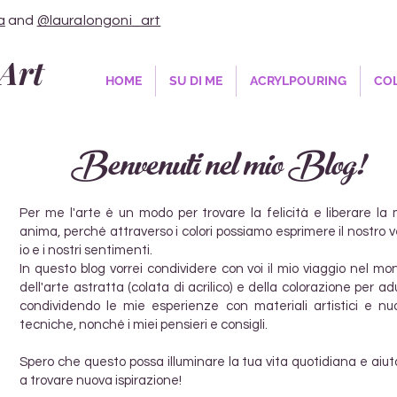
a
and
@lauralongoni_art
Art
HOME
SU DI ME
ACRYLPOURING
COL
Benvenuti nel mio Blog!
Per me l'arte è un modo per trovare la felicità e liberare la 
anima, perché attraverso i colori possiamo esprimere il nostro 
io e i nostri sentimenti.
In questo blog vorrei condividere con voi il mio viaggio nel mo
dell'arte astratta (colata di acrilico) e della colorazione per adu
condividendo le mie esperienze con materiali artistici e nu
tecniche, nonché i miei pensieri e consigli.
Spero che questo possa illuminare la tua vita quotidiana e aiut
a trovare nuova ispirazione!