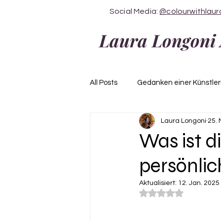
Social Media:
@colourwithlaur
Laura Longoni 
All Posts
Gedanken einer Künstler
Laura Longoni
25.
DIY/Tutorials
Pigmente
Was ist 
persönli
Aktualisiert:
12. Jan. 2025
Mit NaN von 5 Ster