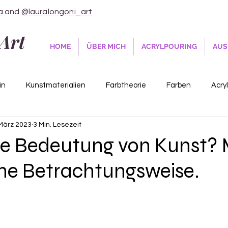
a
and
@lauralongoni_art
Art
HOME
ÜBER MICH
ACRYLPOURING
AUS
in
Kunstmaterialien
Farbtheorie
Farben
Acry
 März 2023
3 Min. Lesezeit
Ausmalen für Erwachsene
die Bedeutung von Kunst?
che Betrachtungsweise.
nen bewertet.