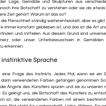
n der Lage, Gemälde und Skulpturen aus verschiede
och ihre Botschaft zu verstehen oder sie als etwas 
sere Zeit gehört. Warum ist das so?
 die Menschheit ständig weiterentwickelt, aber es gibt 
e immer konstant geblieben ist, und das ist die Art und
inden und mitteilen. Aus diesem Grund sind universe
hmerz oder unser Unterbewusstsein in Gemälden 
zu erkennen.
e instinktive Sprache
eine Frage des Instinkts. Jedes Mal, wenn wir ein Bi
 darin verwendeten Farben gefangen genommen: Sofo
 die Ängste des Künstlers spüren und sie zu unseren m
 Es gelingt uns, die Botschaft des Künstlers zu entschl
lich ist, die verwendeten Farben mit einem bestimmt
ren: Rot steht für Leidenschaft, Liebe, Wärme, Feuer,