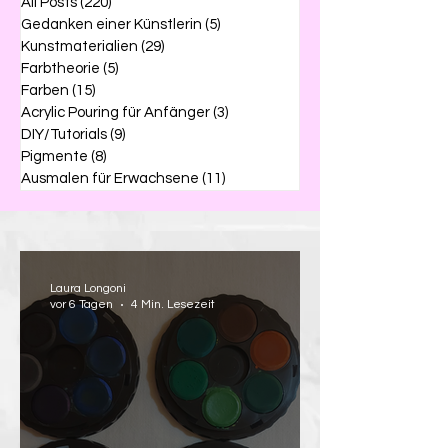
All Posts
(220)
220 Beiträge
Gedanken einer Künstlerin
(5)
5 Beiträge
Kunstmaterialien
(29)
29 Beiträge
Farbtheorie
(5)
5 Beiträge
Farben
(15)
15 Beiträge
Acrylic Pouring für Anfänger
(3)
3 Beiträge
DIY/Tutorials
(9)
9 Beiträge
Pigmente
(8)
8 Beiträge
Ausmalen für Erwachsene
(11)
11 Beiträge
Laura Longoni
vor 6 Tagen
4 Min. Lesezeit