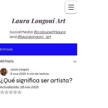
Laura Longoni Art
Social Media:
@colourwithlaura
and
@lauralongoni_art
Entrada
All Posts
Laura Longoni
6 ene 2025
3 min de lectura
¿Qué significa ser artista?
Actualizado:
28 nov 2025
Obtuvo NaN de 5 estrellas.