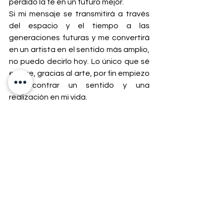
perdido la fe en un futuro mejor.
Si mi mensaje se transmitirá a través 
del espacio y el tiempo a las 
generaciones futuras y me convertirá 
en un artista en el sentido más amplio, 
no puedo decirlo hoy. Lo único que sé 
es que, gracias al arte, por fin empiezo 
a encontrar un sentido y una 
realización en mi vida.
¿Qué opina usted al respecto? 
Házmelo saber en los comentarios.
Gracias por leerme. Si te gusta el post, 
deja un like, un comentario y no olvides 
seguir mi blog e Instagram y compartir 
el contenido en tus redes sociales.
Le deseo un día lleno de color y 