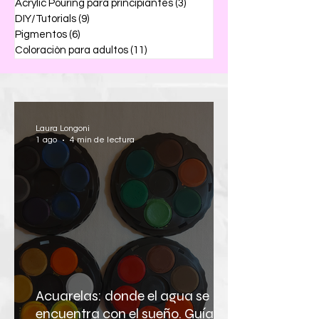
Acrylic Pouring para principiantes
(3)
3 entradas
DIY/Tutorials
(9)
9 entradas
Pigmentos
(6)
6 entradas
Coloraciòn para adultos
(11)
11 entradas
Laura Longoni
1 ago
4 min de lectura
Acuarelas: donde el agua se
encuentra con el sueño. Guía