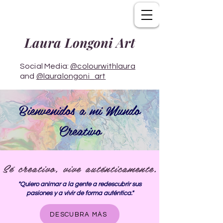
Laura Longoni Art
Social Media:
@colourwithlaura
and
@lauralongoni_art
Bienvenidos a mi Mundo
Creativo
Sé creativo, vive auténticamente.
"Quiero animar a la gente a redescubrir sus
pasiones y a vivir de forma auténtica."
DESCUBRA MÁS