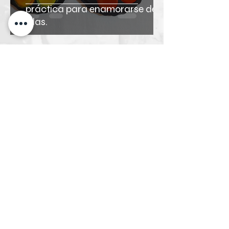
práctica para enamorarse de
ellas.
Laura Longoni
7 jun
4 min de lectura
Terciopelo sobre papel sin
ensuciarse las manos: la magia
de los Lápices Pastel