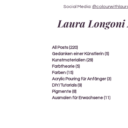
Social Media:
@colourwithlaur
Laura Longoni 
All Posts
(220)
220 Beiträge
Gedanken einer Künstlerin
(5)
5 Beiträg
Kunstmaterialien
(29)
29 Beiträge
Farbtheorie
(5)
5 Beiträge
Farben
(15)
15 Beiträge
Acrylic Pouring für Anfänger
(3)
3 Beiträ
DIY/Tutorials
(9)
9 Beiträge
Pigmente
(8)
8 Beiträge
Ausmalen für Erwachsene
(11)
11 Beitr