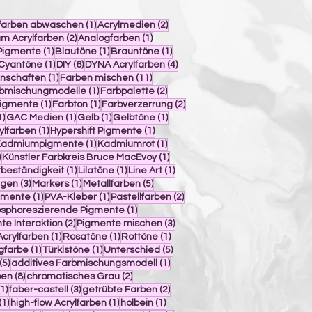
trag
1 Beitrag
2 Beiträge
lfarben abwaschen
(1)
Acrylmedien
(2)
2 Beiträge
1 Beitrag
m Acrylfarben
(2)
Analogfarben
(1)
träge
1 Beitrag
1 Beitrag
1 Beitrag
Pigmente
(1)
Blautöne
(1)
Brauntöne
(1)
1 Beitrag
1 Beitrag
6 Beiträge
4 Beiträge
Cyantöne
(1)
DIY
(6)
DYNA Acrylfarben
(4)
e
1 Beitrag
11 Beiträge
nschaften
(1)
Farben mischen
(11)
itrag
1 Beitrag
2 Beiträge
bmischungmodelle
(1)
Farbpalette
(2)
1 Beitrag
1 Beitrag
2 Beiträge
Pigmente
(1)
Farbton
(1)
Farbverzerrung
(2)
1 Beitrag
1 Beitrag
1 Beitrag
1 Beitrag
1)
GAC Medien
(1)
Gelb
(1)
Gelbtöne
(1)
1 Beitrag
1 Beitrag
ylfarben
(1)
Hypershift Pigmente
(1)
 Beitrag
1 Beitrag
1 Beitrag
Kadmiumpigmente
(1)
Kadmiumrot
(1)
3 Beiträge
1 Beitrag
)
Künstler Farbkreis Bruce MacEvoy
(1)
iträge
1 Beitrag
1 Beitrag
1 Beitrag
tbeständigkeit
(1)
Lilatöne
(1)
Line Art
(1)
ge
3 Beiträge
1 Beitrag
5 Beiträge
agen
(3)
Markers
(1)
Metallfarben
(5)
1 Beitrag
1 Beitrag
2 Beiträge
gmente
(1)
PVA-Kleber
(1)
Pastellfarben
(2)
eiträge
1 Beitrag
sphoreszierende Pigmente
(1)
räge
2 Beiträge
3 Beiträge
te Interaktion
(2)
Pigmente mischen
(3)
äge
1 Beitrag
1 Beitrag
1 Beitrag
Acrylfarben
(1)
Rosatöne
(1)
Rottöne
(1)
rag
1 Beitrag
1 Beitrag
5 Beiträge
gfarbe
(1)
Türkistöne
(1)
Unterschied
(5)
5 Beiträge
1 Beitrag
(5)
additives Farbmischungsmodell
(1)
8 Beiträge
2 Beiträge
ben
(8)
chromatisches Grau
(2)
1 Beitrag
3 Beiträge
2 Beiträge
(1)
faber-castell
(3)
getrübte Farben
(2)
1 Beitrag
1 Beitrag
1 Beitrag
(1)
high-flow Acrylfarben
(1)
holbein
(1)