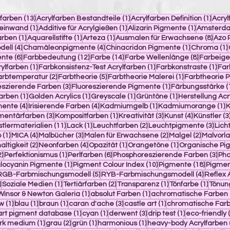
trag
13 Beiträge
1 Beitrag
1 Bei
lfarben
(13)
Acrylfarben Bestandteile
(1)
Acrylfarben Definition
(1)
Acry
ge
1 Beitrag
1 Beitrag
1 Beitrag
Leinwand
(1)
Additive für Acrylgießen
(1)
Alizarin Pigmente
(1)
Amsterda
1 Beitrag
1 Beitrag
1 Beitrag
8 Bei
arben
(1)
Aquarellstifte
(1)
Arteza
(1)
Ausmalen für Erwachsene
(8)
Azo 
4 Beiträge
4 Beiträge
1 Beitrag
dell
(4)
Chamäleonpigmente
(4)
Chinacridon Pigmente
(1)
Chroma
(1)
6 Beiträge
12 Beiträge
14 Beiträge
8 Beiträg
ente
(6)
Farbbedeutung
(12)
Farbe
(14)
Farbe Wellenlänge
(8)
Farbeige
1 Beitrag
1 Beitrag
1 Be
rylfarben
(1)
Farbkonsistenz-Test Acrylfarben
(1)
Farbkonstraste
(1)
Far
Beitrag
2 Beiträge
5 Beiträge
1 Beitrag
arbtemperatur
(2)
Farbtheorie
(5)
Farbtheorie Malerei
(1)
Farbtheorie 
rag
3 Beiträge
1 Beitrag
eszierende Farben
(3)
Fluoreszierende Pigmente
(1)
Färbungsstärke
(
ag
1 Beitrag
1 Beitrag
1 Beitrag
1 Beitrag
farben
(1)
Golden Acrylics
(1)
Greyscale
(1)
Grüntöne
(1)
Herstellung Acr
4 Beiträge
4 Beiträge
1 Beitrag
1
mente
(4)
Irisierende Farben
(4)
Kadmiumgelb
(1)
Kadmiumorange
(1)
g
3 Beiträge
1 Beitrag
3 Beiträge
4 Beiträge
entärfarben
(3)
Kompositfarben
(1)
Kreativität
(3)
Kunst
(4)
Künstler
(3
iträge
11 Beiträge
1 Beitrag
2 Beiträge
3 Be
tlermaterialien
(11)
Lack
(1)
Leuchtfarben
(2)
Leuchtpigmente
(3)
Lich
1 Beitrag
4 Beiträge
3 Beiträge
2 Beiträge
2 Beiträ
o
(1)
MICA
(4)
Malbücher
(3)
Malen für Erwachsene
(2)
Malgel
(2)
Malvorl
rag
2 Beiträge
4 Beiträge
1 Beitrag
1 Beitrag
ltigkeit
(2)
Neonfarben
(4)
Opazität
(1)
Orangetöne
(1)
Organische Pi
ge
2 Beiträge
1 Beitrag
6 Beiträge
3 B
2)
Perfektionismus
(1)
Perlfarben
(6)
Phosphoreszierende Farben
(3)
Pho
trag
1 Beitrag
10 Beiträge
18 Beit
locyanin Pigmente
(1)
Pigment Colour Index
(10)
Pigmente
(18)
Pigmen
 Beiträge
5 Beiträge
4 Beitr
RGB-Farbmischungsmodell
(5)
RYB-Farbmischungsmodell
(4)
Reflex 
6 Beiträge
1 Beitrag
2 Beiträge
1 Beitrag
1 Beit
)
Soziale Medien
(1)
Tertiärfarben
(2)
Transparenz
(1)
Tönfarbe
(1)
Tönun
g
 Beitrag
1 Beitrag
1 Beitrag
Winsor & Newton Galeria
(1)
absolut Farben
(1)
achromatische Farben
1 Beitrag
1 Beitrag
1 Beitrag
3 Beiträge
1 Beitrag
ow
(1)
blau
(1)
braun
(1)
caran d'ache
(3)
castle art
(1)
chromatische Far
1 Beitrag
1 Beitrag
3 Beiträge
1 Beitrag
 art pigment database
(1)
cyan
(1)
derwent
(3)
drip test
(1)
eco-friendly
1 Beitrag
2 Beiträge
1 Beitrag
1 Beitrag
ark medium
(1)
grau
(2)
grün
(1)
harmonious
(1)
heavy-body Acrylfarben