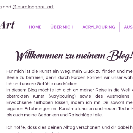
a
and
@lauralongoni_art
Art
HOME
ÜBER MICH
ACRYLPOURING
AUS
Willkommen zu meinem Blog!
e
Für mich ist die Kunst ein Weg, mein Glück zu finden und me
Seele zu befreien, denn durch Farben können wir unser wah
ge
Ich und unsere Gefühle ausdrücken.
In diesem Blog möchte ich dich an meiner Reise in die Welt 
abstrakten Kunst (Acrylpouring) sowie des Ausmalens 
äge
Erwachsene teilhaben lassen, indem ich mit Dir sowohl me
eigenen Erfahrungen mit Kunstmaterialien und neuen Techni
als auch meine Gedanken und Ratschläge teile.
Ich hoffe, dass dies deinen Alltag verschönert und dir dabei hi