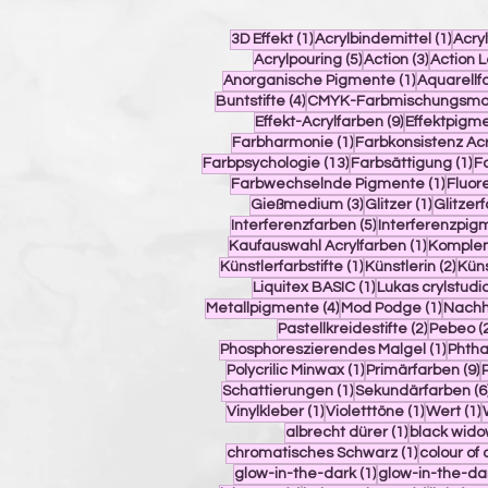
1 Beitrag
1 Bei
3D Effekt
(1)
Acrylbindemittel
(1)
Acry
5 Beiträge
3 Beiträ
Acrylpouring
(5)
Action
(3)
Action 
1 Beitrag
Anorganische Pigmente
(1)
Aquarellf
4 Beiträge
Buntstifte
(4)
CMYK-Farbmischungsmo
9 Beiträge
Effekt-Acrylfarben
(9)
Effektpigm
1 Beitrag
Farbharmonie
(1)
Farbkonsistenz Ac
13 Beiträge
1 
Farbpsychologie
(13)
Farbsättigung
(1)
F
1 Beit
Farbwechselnde Pigmente
(1)
Fluor
3 Beiträge
1 Beitr
Gießmedium
(3)
Glitzer
(1)
Glitzer
5 Beiträge
Interferenzfarben
(5)
Interferenzpig
1 Beitra
Kaufauswahl Acrylfarben
(1)
Komplem
1 Beitrag
2 Be
Künstlerfarbstifte
(1)
Künstlerin
(2)
Küns
1 Beitrag
Liquitex BASIC
(1)
Lukas crylstudi
4 Beiträge
1 Beit
Metallpigmente
(4)
Mod Podge
(1)
Nachha
2 Beiträ
Pastellkreidestifte
(2)
Pebeo
(
1 Bei
Phosphoreszierendes Malgel
(1)
Phtha
1 Beitrag
9
Polycrilic Minwax
(1)
Primärfarben
(9)
1 Beitrag
Schattierungen
(1)
Sekundärfarben
(6
1 Beitrag
1 Beitra
1
Vinylkleber
(1)
Violetttöne
(1)
Wert
(1)
1 Beitrag
albrecht dürer
(1)
black wid
1 Beitrag
chromatisches Schwarz
(1)
colour of
1 Beitrag
glow-in-the-dark
(1)
glow-in-the-d