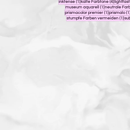
1 Beitrag
4 Beiträ
inktense
(1)
kalte Farbtone
(4)
lightfast
1 Beitrag
museum aquarell
(1)
neutrale Far
1 Beitrag
prismacolor premier
(1)
prismalo
(1
1 B
stumpfe Farben vermeiden
(1)
su