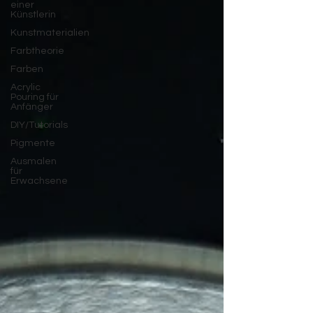
einer
Künstlerin
Kunstmaterialien
Farbtheorie
Farben
Acrylic
Pouring für
Anfänger
DIY/Tutorials
Pigmente
Ausmalen
für
Erwachsene