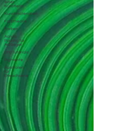
einer
Künstlerin
Kunstmaterialien
Farbtheorie
Farben
Acrylic
Pouring für
Anfänger
DIY/Tutorials
Pigmente
Ausmalen
für
Erwachsene