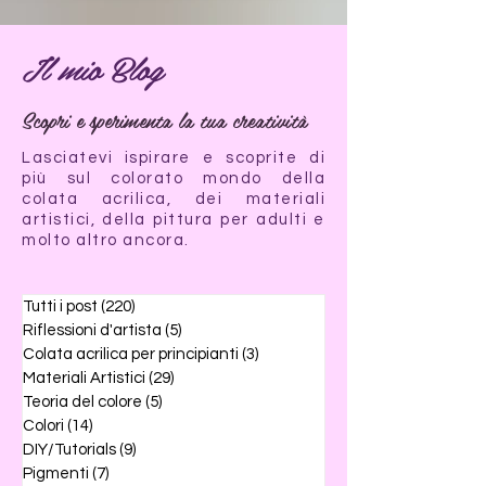
Il mio Blog
Scopri e sperimenta la tua creatività
Lasciatevi ispirare e scoprite di
più sul colorato mondo della
colata acrilica, dei materiali
artistici, della pittura per adulti e
molto altro ancora.
Tutti i post
(220)
220 post
Riflessioni d'artista
(5)
5 post
Colata acrilica per principianti
(3)
3 post
Materiali Artistici
(29)
29 post
Teoria del colore
(5)
5 post
Colori
(14)
14 post
DIY/Tutorials
(9)
9 post
Pigmenti
(7)
7 post