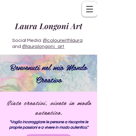
Laura Longoni Art
Social Media:
@colourwithlaura
and
@lauralongoni_art
Benvenuti nel mio Mondo
Creativo
Siate creativi, vivete in modo
autentico.
"Voglio incoraggiare le persone a riscoprire le
proprie passioni e a vivere in modo autentico."