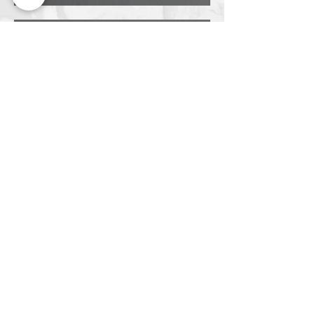
Laura Longoni
7 giu
Tempo di lettura: 3 min
Velluto su carta senza sporcarsi
le mani: la magia delle Matite
Pastello