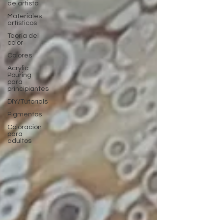
de artista
Materiales
artísticos
Teoría del
color
Colores
Acrylic
Pouring
para
principiantes
DIY/Tutorials
Pigmentos
Coloraciòn
para
adultos