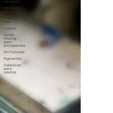
de artista
Materiales
artísticos
Teoría del
color
Colores
Acrylic
Pouring
para
principiantes
DIY/Tutorials
Pigmentos
Coloraciòn
para
adultos