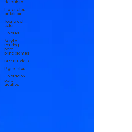
de artista
Materiales
artísticos
Teoría del
color
Colores
Acrylic
Pouring
para
principiantes
DIY/Tutorials
Pigmentos
Coloraciòn
para
adultos