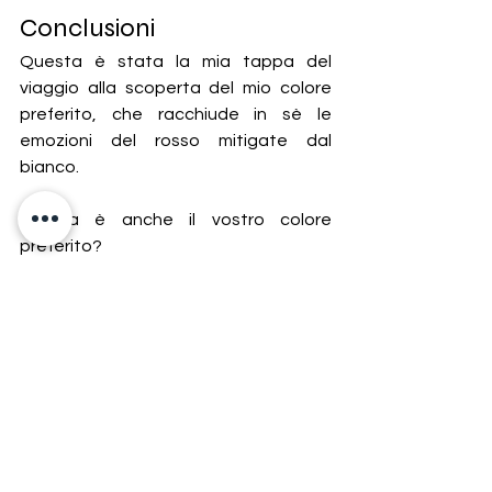
Conclusioni
Questa è stata la mia tappa del 
viaggio alla scoperta del mio colore 
preferito, che racchiude in sè le 
emozioni del rosso mitigate dal 
bianco. 
Il rosa è anche il vostro colore 
preferito?
Grazie per aver letto. Se il post vi è 
piaciuto, lasciate un like, un 
commento e non dimenticate di 
seguire il mio blog, Instagram e 
Threads e di condividere i contenuti 
sui vostri social media.
Nel prossimo post darò un'occhiata al 