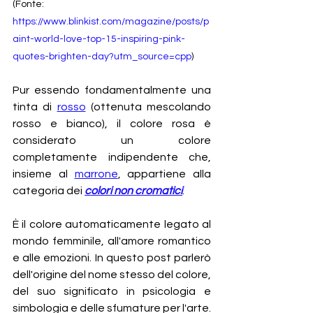
(Fonte: 
https://www.blinkist.com/magazine/posts/p
aint-world-love-top-15-inspiring-pink-
quotes-brighten-day?utm_source=cpp
)
Pur essendo fondamentalmente una 
tinta di 
rosso
 (ottenuta mescolando 
rosso e bianco), il colore rosa è 
considerato un colore 
completamente indipendente che, 
insieme al 
marrone
, appartiene alla 
categoria dei 
colori non cromatici
.
È il colore automaticamente legato al 
mondo femminile, all'amore romantico 
e alle emozioni. In questo post parlerò 
dell'origine del nome stesso del colore, 
del suo significato in psicologia e 
simbologia e delle sfumature per l'arte.