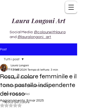
Laura Longoni Art
Social Media:
@colourwithlaura
and
@lauralongoni_art
Post
Tutti i post
Laura Longoni
Tutti i post
17 feb 2024
Tempo di lettura: 3 min
Rosa, il colore femminile e il
Riflessioni d'artista
tono pastello indipendente
Colata acrilica per principianti
del rosso
Materiali Artistici
Aggiornamento:
9 mar 2025
Teoria del colore
Valutazione NaN stelle su 5.