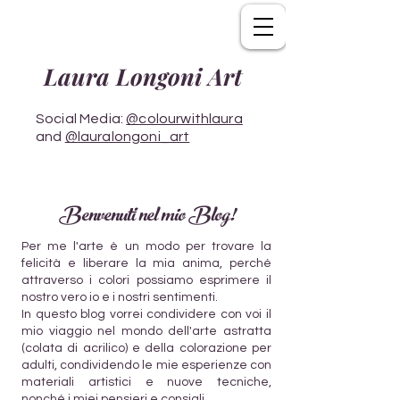
Laura Longoni Art
Social Media:
@colourwithlaura
and
@lauralongoni_art
Benvenuti nel mio Blog!
Per me l'arte è un modo per trovare la
felicità e liberare la mia anima, perché
attraverso i colori possiamo esprimere il
nostro vero io e i nostri sentimenti.
In questo blog vorrei condividere con voi il
mio viaggio nel mondo dell'arte astratta
(colata di acrilico) e della colorazione per
adulti, condividendo le mie esperienze con
materiali artistici e nuove tecniche,
nonché i miei pensieri e consigli.