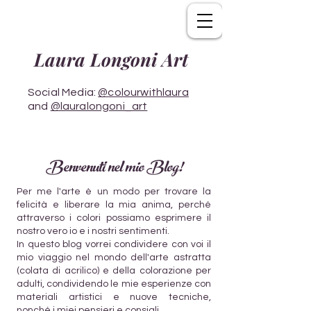
Laura Longoni Art
Social Media:
@colourwithlaura
and
@lauralongoni_art
Benvenuti nel mio Blog!
Per me l'arte è un modo per trovare la
felicità e liberare la mia anima, perché
attraverso i colori possiamo esprimere il
nostro vero io e i nostri sentimenti.
In questo blog vorrei condividere con voi il
mio viaggio nel mondo dell'arte astratta
(colata di acrilico) e della colorazione per
adulti, condividendo le mie esperienze con
materiali artistici e nuove tecniche,
nonché i miei pensieri e consigli.