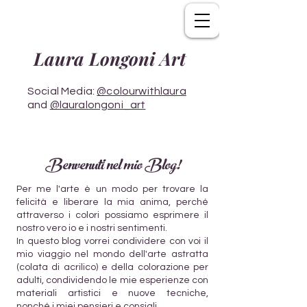
Laura Longoni Art
Social Media:
@colourwithlaura
and
@lauralongoni_art
Benvenuti nel mio Blog!
Per me l'arte è un modo per trovare la
felicità e liberare la mia anima, perché
attraverso i colori possiamo esprimere il
nostro vero io e i nostri sentimenti.
In questo blog vorrei condividere con voi il
mio viaggio nel mondo dell'arte astratta
(colata di acrilico) e della colorazione per
adulti, condividendo le mie esperienze con
materiali artistici e nuove tecniche,
nonché i miei pensieri e consigli.