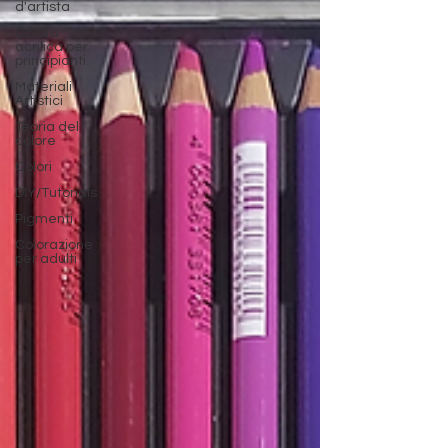
d'artista
Colata
acrilica per
principianti
Materiali
Artistici
Teoria del
colore
Colori
DIY/Tutorials
Pigmenti
Colorazione
per adulti